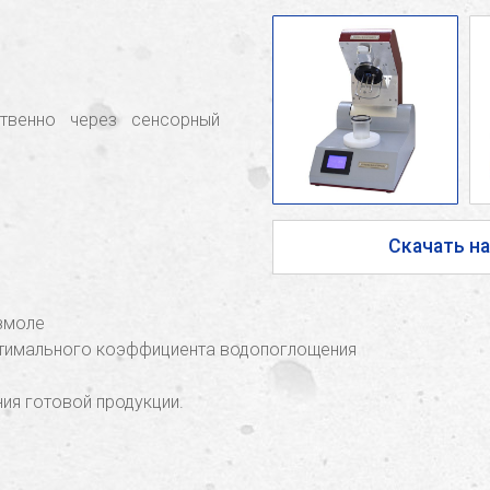
ственно через сенсорный
Скачать н
азмоле
оптимального коэффициента водопоглощения
ния готовой продукции.