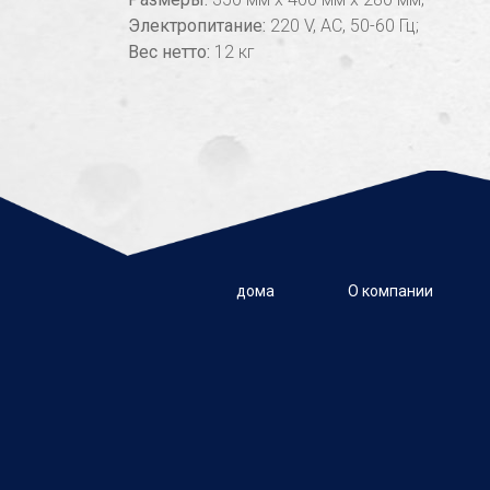
Электропитание:
220 V, AC, 50-60 Гц;
Вес нетто:
12 кг
дома
О компании