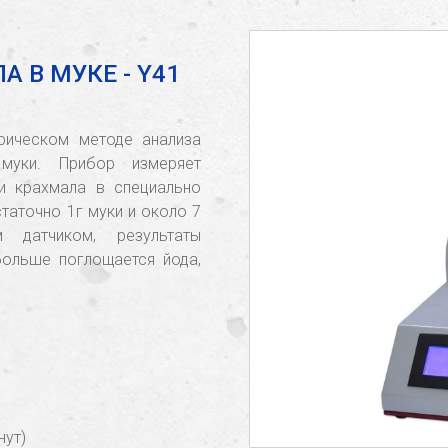
 В МУКЕ - Y41
рическом методе анализа
муки. Прибор измеряет
и крахмала в специально
таточно 1г муки и около 7
м датчиком, результаты
больше поглощается йода,
нут)